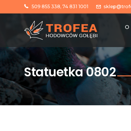
509 855 338, 74 831 1001
sklep@trof
O
Statuetka 0802