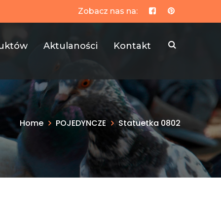
Zobacz nas na:
Facebook
Pinterest
Profile
Profile
duktów
Aktulaności
Kontakt
Home
POJEDYNCZE
Statuetka 0802